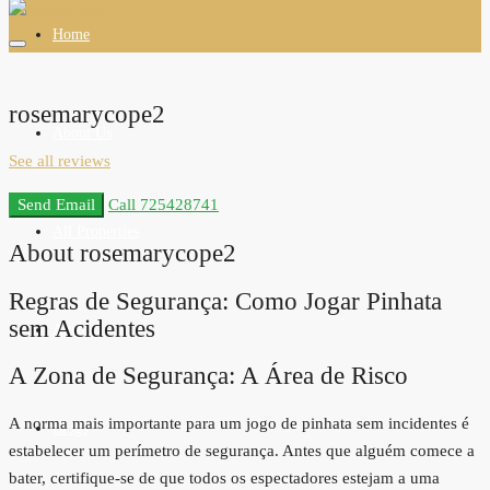
Home
rosemarycope2
About Us
See all reviews
Send Email
Call
725428741
All Properties
About rosemarycope2
Regras de Segurança: Como Jogar Pinhata
sem Acidentes
Agents
A Zona de Segurança: A Área de Risco
A norma mais importante para um jogo de pinhata sem incidentes é
Blogs
estabelecer um perímetro de segurança. Antes que alguém comece a
bater, certifique-se de que todos os espectadores estejam a uma