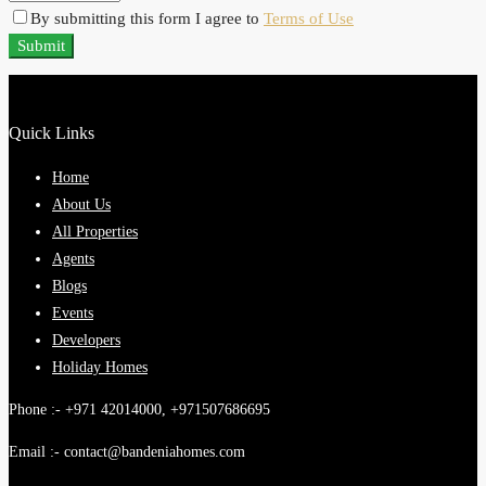
By submitting this form I agree to
Terms of Use
Submit
Quick Links
Home
About Us
All Properties
Agents
Blogs
Events
Developers
Holiday Homes
Phone :- +971 42014000, +971507686695
Email :- contact@bandeniahomes.com