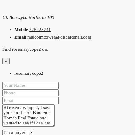
Ul. Bonczyka Norberta 100
Mobile
725428741
Email
malcolmcowen@discardmail.com
Find rosemarycope2 on:
×
rosemarycope2