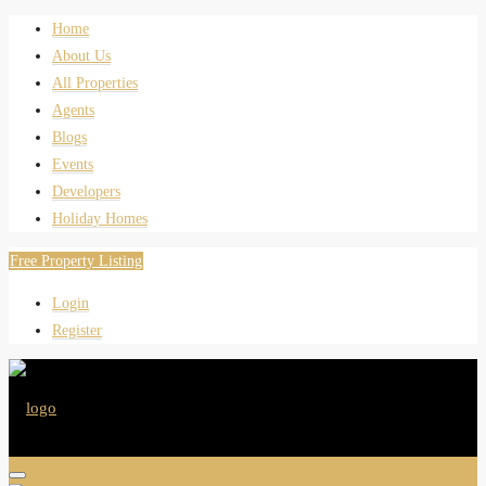
Home
About Us
All Properties
Agents
Blogs
Events
Developers
Holiday Homes
Free Property Listing
Login
Register